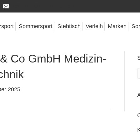
rolltechnik@praschberger.com
rsport
Sommersport
Stehtisch
Verleih
Marken
So
r & Co GmbH Medizin-
chnik
er 2025
A
C
K