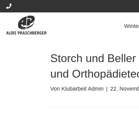
+43 (0) 5373 / 42570
Winte
Storch und Belle
und Orthopädiete
Von
Klubarbeit Admin
|
22. Novemb