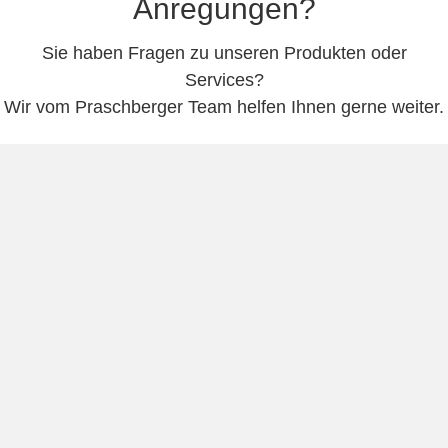
Anregungen?
Sie haben Fragen zu unseren Produkten oder
Services?
Wir vom Praschberger Team helfen Ihnen gerne weiter.
Email schreiben
Adresse
ALOIS PRASCHBERGER
Rolltechnik & Sport GmbH
Sebi 9
A-6342 Niederndorf
Kontakt