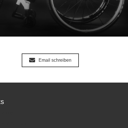
Email schreiben
ks
loads
akt / Support