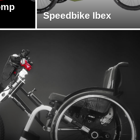
omp
Speedbike Ibex