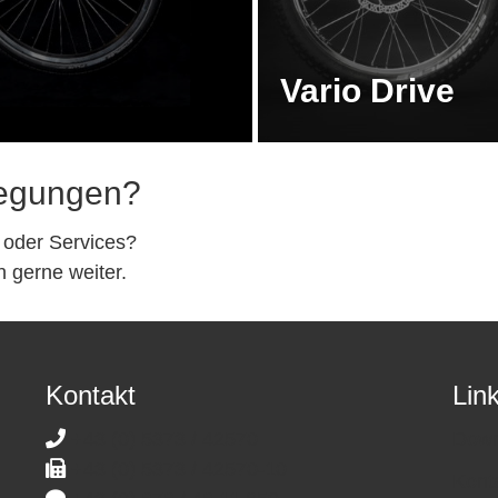
Vario Drive
egungen?
 oder Services?
 gerne weiter.
Kontakt
Lin
+43 (0) 5373 / 42570
Down
+43 (0) 5373 / 42570-10
Kont