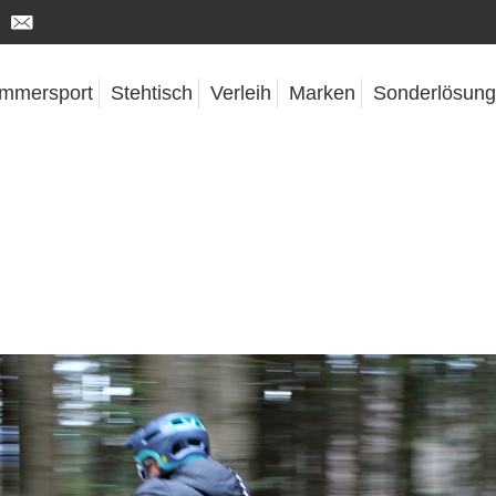
rolltechnik@praschberger.com
mmersport
Stehtisch
Verleih
Marken
Sonderlösun