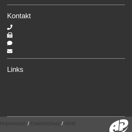
Kontakt
+43 (0) 5373 / 42570
+43 (0) 5373 / 42570-10
+43 (0) 676 / 46 11 859
rolltechnik@praschberger.com
Links
Downloads
Kontakt / Support
Verleih
Impressum
/
Datenschutz
/
AGB