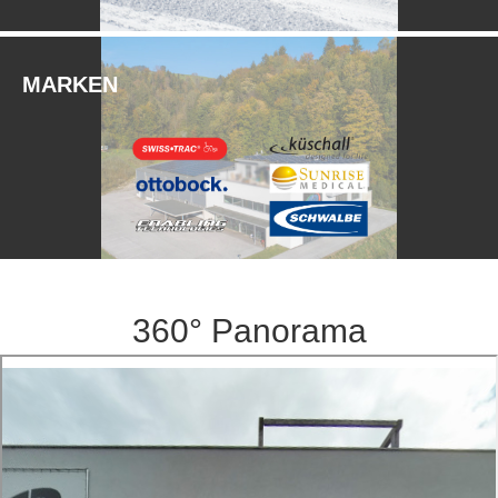
MARKEN
Swi
360° Panorama